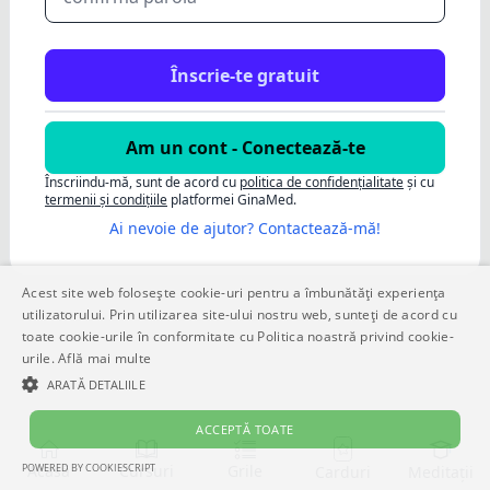
Am un cont - Conectează-te
Înscriindu-mă, sunt de acord cu
politica de confidențialitate
și cu
termenii și condițiile
platformei GinaMed.
Ai nevoie de ajutor? Contactează-mă!
Acest site web folosește cookie-uri pentru a îmbunătăți experiența
utilizatorului. Prin utilizarea site-ului nostru web, sunteți de acord cu
toate cookie-urile în conformitate cu Politica noastră privind cookie-
urile.
Află mai multe
ARATĂ DETALIILE
ACCEPTĂ TOATE
POWERED BY COOKIESCRIPT
Acasă
Cursuri
Grile
Meditații
Carduri
STRICT NECESARE
DE PERFORMANȚĂ
DE TARGETARE