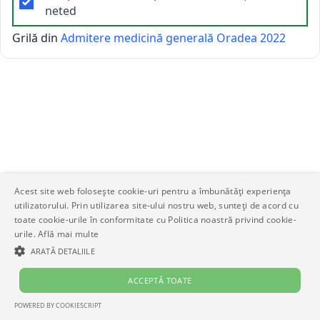
neted
Grilă din
Admitere medicină generală Oradea 2022
Acest site web folosește cookie-uri pentru a îmbunătăți experiența
utilizatorului. Prin utilizarea site-ului nostru web, sunteți de acord cu
toate cookie-urile în conformitate cu Politica noastră privind cookie-
urile.
Află mai multe
ARATĂ DETALIILE
ACCEPTĂ TOATE
POWERED BY COOKIESCRIPT
STRICT NECESARE
DE PERFORMANȚĂ
DE TARGETARE