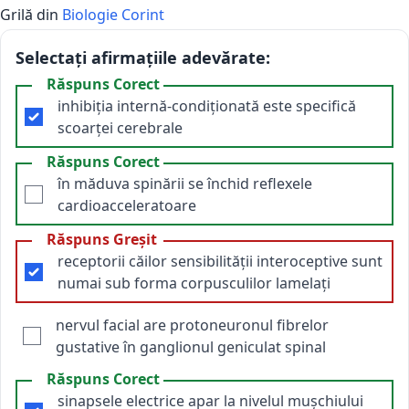
Grilă din
Biologie Corint
Selectați afirmațiile adevărate:
Răspuns Corect
inhibiția internă-condiționată este specifică
scoarței cerebrale
Răspuns Corect
în măduva spinării se închid reflexele
cardioacceleratoare
Răspuns Greșit
receptorii căilor sensibilității interoceptive sunt
numai sub forma corpusculilor lamelați
nervul facial are protoneuronul fibrelor
gustative în ganglionul geniculat spinal
Răspuns Corect
sinapsele electrice apar la nivelul mușchiului