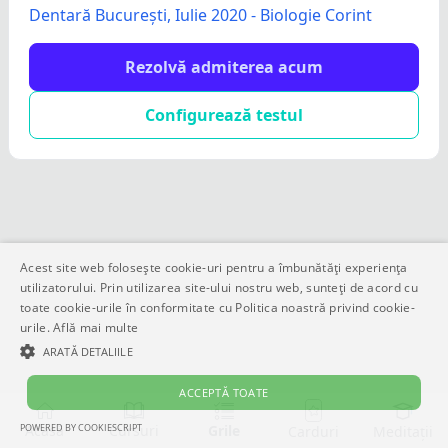
Dentară București, Iulie 2020 - Biologie Corint
Rezolvă admiterea acum
Configurează testul
Acest site web folosește cookie-uri pentru a îmbunătăți experiența
utilizatorului. Prin utilizarea site-ului nostru web, sunteți de acord cu
toate cookie-urile în conformitate cu Politica noastră privind cookie-
urile.
Află mai multe
ARATĂ DETALIILE
ACCEPTĂ TOATE
POWERED BY COOKIESCRIPT
Acasă
Cursuri
Grile
Meditații
Carduri
STRICT NECESARE
DE PERFORMANȚĂ
DE TARGETARE