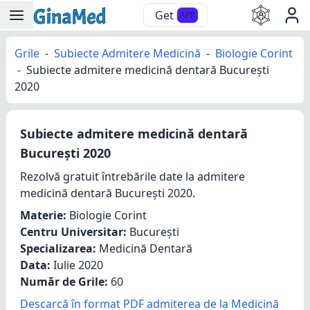
Get
APP
Grile
-
Subiecte Admitere Medicină
-
Biologie Corint
-
Subiecte admitere medicină dentară București
2020
Subiecte admitere medicină dentară
București 2020
Rezolvă gratuit întrebările date la admitere
medicină dentară București 2020.
Materie:
Biologie Corint
Centru Universitar:
București
Specializarea:
Medicină Dentară
Data:
Iulie 2020
Număr de Grile:
60
Descarcă în format PDF admiterea de la Medicină