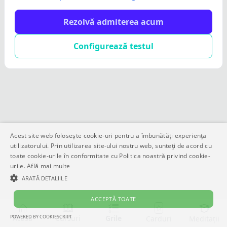
Rezolvă admiterea acum
Configurează testul
Acest site web folosește cookie-uri pentru a îmbunătăți experiența
utilizatorului. Prin utilizarea site-ului nostru web, sunteți de acord cu
toate cookie-urile în conformitate cu Politica noastră privind cookie-
urile.
Află mai multe
ARATĂ DETALIILE
ACCEPTĂ TOATE
POWERED BY COOKIESCRIPT
Acasă
Cursuri
Grile
Meditații
Carduri
STRICT NECESARE
DE PERFORMANȚĂ
DE TARGETARE