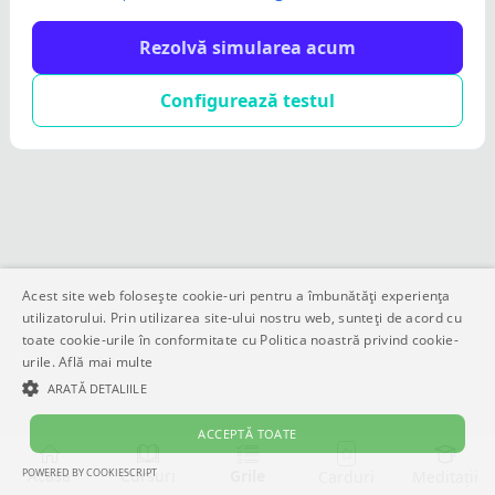
Rezolvă simularea acum
Configurează testul
Acest site web folosește cookie-uri pentru a îmbunătăți experiența
utilizatorului. Prin utilizarea site-ului nostru web, sunteți de acord cu
toate cookie-urile în conformitate cu Politica noastră privind cookie-
urile.
Află mai multe
ARATĂ DETALIILE
ACCEPTĂ TOATE
POWERED BY COOKIESCRIPT
Acasă
Cursuri
Grile
Meditații
Carduri
STRICT NECESARE
DE PERFORMANȚĂ
DE TARGETARE