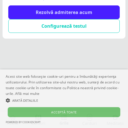
Rezolvă admiterea acum
Configurează testul
Acest site web folosește cookie-uri pentru a îmbunătăți experiența
utilizatorului. Prin utilizarea site-ului nostru web, sunteți de acord cu
toate cookie-urile în conformitate cu Politica noastră privind cookie-
urile.
Află mai multe
ARATĂ DETALIILE
ACCEPTĂ TOATE
POWERED BY COOKIESCRIPT
Acasă
Cursuri
Grile
Meditații
Carduri
STRICT NECESARE
DE PERFORMANȚĂ
DE TARGETARE