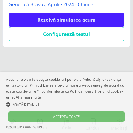
Generală Brașov, Aprilie 2024 - Chimie
Rezolvă simularea acum
Configurează testul
Acest site web folosește cookie-uri pentru a îmbunătăți experiența
utilizatorului. Prin utilizarea site-ului nostru web, sunteți de acord cu
toate cookie-urile în conformitate cu Politica noastră privind cookie-
urile.
Află mai multe
ARATĂ DETALIILE
ACCEPTĂ TOATE
POWERED BY COOKIESCRIPT
Acasă
Cursuri
Grile
Meditații
Carduri
STRICT NECESARE
DE PERFORMANȚĂ
DE TARGETARE