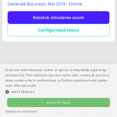
Generală București, Mai 2019 - Chimie
Rezolvă simularea acum
Configurează testul
Acest site web folosește cookie-uri pentru a îmbunătăți experiența
utilizatorului. Prin utilizarea site-ului nostru web, sunteți de acord cu
toate cookie-urile în conformitate cu Politica noastră privind cookie-
urile.
Află mai multe
ARATĂ DETALIILE
ACCEPTĂ TOATE
POWERED BY COOKIESCRIPT
Acasă
Cursuri
Grile
Meditații
Carduri
STRICT NECESARE
DE PERFORMANȚĂ
DE TARGETARE