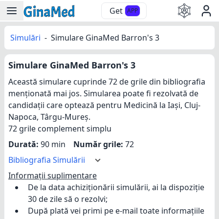
Get
APP
Simulări
-
Simulare GinaMed Barron's 3
Simulare GinaMed Barron's 3
Această simulare cuprinde 72 de grile din bibliografia
menționată mai jos. Simularea poate fi rezolvată de
candidații care optează pentru Medicină la Iași, Cluj-
Napoca, Târgu-Mureș.
72 grile complement simplu
Durată:
90 min
Număr grile:
72
Bibliografia Simulării
Informații suplimentare
De la data achiziționării simulării, ai la dispoziție
30 de zile să o rezolvi;
După plată vei primi pe e-mail toate informațiile