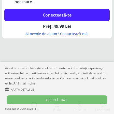
necesare.
Conectează-te
Preț:
49.99
Lei
Ai nevoie de ajutor? Contactează-mă!
Acest site web folosește cookie-uri pentru a îmbunătăți experiența
utilizatorului. Prin utilizarea site-ului nostru web, sunteți de acord cu
toate cookie-urile în conformitate cu Politica noastră privind cookie-
urile.
Află mai multe
ARATĂ DETALIILE
ACCEPTĂ TOATE
POWERED BY COOKIESCRIPT
Acasă
Cursuri
Grile
Meditații
Carduri
STRICT NECESARE
DE PERFORMANȚĂ
DE TARGETARE