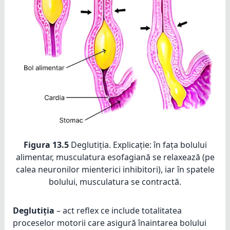
Figura 13.5
Deglutiția. Explicație: în fața bolului
alimentar, musculatura esofagiană se relaxează (pe
calea neuronilor mienterici inhibitori), iar în spatele
bolului, musculatura se contractă.
Deglutiția
– act reflex ce include totalitatea
proceselor motorii care asigură înaintarea bolului