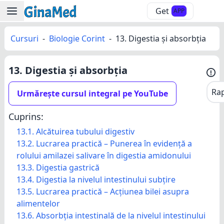
Get
APP
Cursuri
-
Biologie Corint
-
13. Digestia și absorbția
13. Digestia și absorbția
Ra
Urmărește cursul integral pe YouTube
Cuprins:
13.1. Alcătuirea tubului digestiv
13.2. Lucrarea practică – Punerea în evidență a
rolului amilazei salivare în digestia amidonului
13.3. Digestia gastrică
13.4. Digestia la nivelul intestinului subțire
13.5. Lucrarea practică – Acțiunea bilei asupra
alimentelor
13.6. Absorbția intestinală de la nivelul intestinului