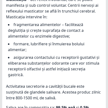
manifesta și sub control voluntar. Centrii nervoși ai
reflexului masticator se află în trunchiul cerebral.
Masticația intervine în:
fragmentarea alimentelor – facilitează
deglutiția și crește suprafața de contact a
alimentelor cu enzimele digestive;
formare, lubrifiere și înmuierea bolului
alimentar;
asigurarea contactului cu receptorii gustativi și
eliberarea substanțelor odorante care vor stimula
receptorii olfactivi și astfel inițiază secreția
gastrică.
Activitatea secretorie a cavității bucale este
susținută de glandele salivare. Acestea produc zilnic
între 800-1500 mL de salivă.
Saliva are în compoziția sa:
99,5% apă
și
0,5%