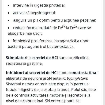
intervine în digestia proteică;
activează pepsinogenul;
asigură un pH optim pentru acțiunea pepsinei;
3+
2+
reduce forma oxidată de Fe
la Fe
care se
absoarbe mai ușor;
împiedică proliferarea intragastrică a unor
bacterii patogene (rol bacteriostatic).
Stimulatorii secreției de HCl
sunt: acetilcolina,
secretina și gastrina.
Inhibitori ai secreției de HCl
sunt:
somatostatina
–
eliberată de neuroni ai SN enteric. (
Completare
:
Sistemul nervos enteric este dispus în peretele
tubului digestiv de la esofag la anus. Rolul său este
de a controla activitatea motorie și secretorie la
nivel gastrointestinal. SN enteric poate să