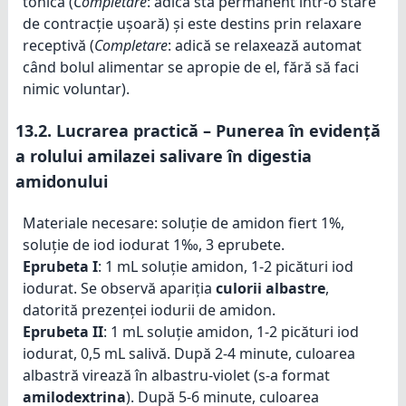
tonică (
Completare
: adică stă permanent într-o stare
de contracție ușoară) și este destins prin relaxare
receptivă (
Completare
: adică se relaxează automat
când bolul alimentar se apropie de el, fără să faci
nimic voluntar).
13.2.
Lucrarea practică – Punerea în evidență
a rolului amilazei salivare în digestia
amidonului
Materiale necesare: soluție de amidon fiert 1%,
soluție de iod iodurat 1‰, 3 eprubete.
Eprubeta I
: 1 mL soluție amidon, 1-2 picături iod
iodurat. Se observă apariția
culorii albastre
,
datorită prezenței iodurii de amidon.
Eprubeta II
: 1 mL soluție amidon, 1-2 picături iod
iodurat, 0,5 mL salivă. După 2-4 minute, culoarea
albastră virează în albastru-violet (s-a format
amilodextrina
). După 5-6 minute, culoarea