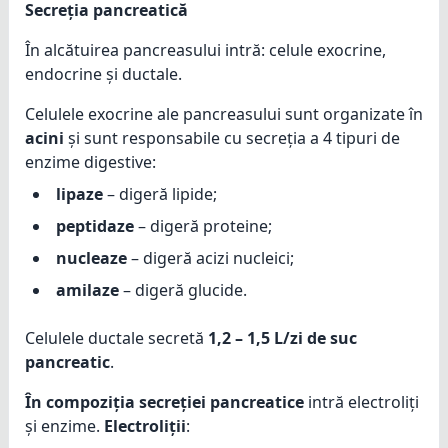
Secreția pancreatică
În alcătuirea pancreasului intră: celule exocrine,
endocrine și ductale.
Celulele exocrine ale pancreasului sunt organizate în
acini
și sunt responsabile cu secreția a 4 tipuri de
enzime digestive:
lipaze
– digeră lipide;
peptidaze
– digeră proteine;
nucleaze
– digeră acizi nucleici;
amilaze
– digeră glucide.
Celulele ductale secretă
1,2 – 1,5 L/zi de suc
pancreatic
.
În compoziția secreției pancreatice
intră electroliți
și enzime.
Electroliții
: