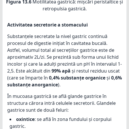
Figura 13.6
Motilitatea gastrică: mișcări peristaltice și
retropulsia gastrică.
Activitatea secretorie a stomacului
Substanțele secretate la nivel gastric continuă
procesul de digestie inițiat în cavitatea bucală.
Astfel, volumul total al secrețiilor gastrice este de
aproximativ 2L/zi. Se prezintă sub forma unui lichid
incolor și care la adulți prezintă un pH în intervalul 1-
2,5. Este alcătuit din
99% apă
și restul reziduu uscat
(care se împarte în
0,4% substanțe organice
și
0,6%
substanțe anorganice
).
În mucoasa gastrică se află glande gastrice în
structura cărora intră celulele secretorii. Glandele
gastrice sunt de două feluri:
oxintice
: se află în zona fundului și corpului
gastric.