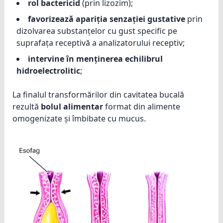
rol bactericid
(prin lizozim);
favorizează apariția senzației gustative
prin
dizolvarea substanțelor cu gust specific pe
suprafața receptivă a analizatorului receptiv;
intervine în menținerea echilibrul
hidroelectrolitic
;
La finalul transformărilor din cavitatea bucală
rezultă
bolul alimentar
format din alimente
omogenizate și îmbibate cu mucus.