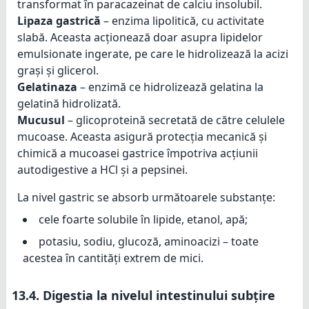
transformat în paracazeinat de calciu insolubil.
Lipaza gastrică
– enzima lipolitică, cu activitate
slabă. Aceasta acționează doar asupra lipidelor
emulsionate ingerate, pe care le hidrolizează la acizi
grași și glicerol.
Gelatinaza
– enzimă ce hidrolizează gelatina la
gelatină hidrolizată.
Mucusul
– glicoproteină secretată de către celulele
mucoase. Aceasta asigură protecția mecanică și
chimică a mucoasei gastrice împotriva acțiunii
autodigestive a HCl și a pepsinei.
La nivel gastric se absorb următoarele substanțe:
cele foarte solubile în lipide, etanol, apă;
potasiu, sodiu, glucoză, aminoacizi – toate
acestea în cantități extrem de mici.
13.4.
Digestia la nivelul intestinului subțire