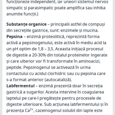
funcționeze independent, iar uneori sistemul nervos
simpatic și parasimpatic poate amplifica sau inhiba
anumite funcții.)
Substanțe organice
– principalii astfel de compuși
din secrețiile gastrice, sunt: enzimele și mucina.
Pepsina
– enzimă proteolitică, reprezintă forma
activă a pepsinogenului, este activă în mediu acid la
un pH optim de 1,8 – 3,5. Aceasta inițiază procesul
de digestie a 20-30% din totalul proteinelor ingerate
și care ulterior vor fi transformate în aminoacizi,
peptide. Pepsinogenul se activează în urma
contactului cu acidul clorhidric sau cu pepsina care
s-a format anterior (autocataliză).
Labfermentul
– enzimă prezentă doar în secreția
gastrică a sugarilor. Acesta intervine în coagularea
laptelui pe care-l pregătește pentru procesele de
digestie ulterioare. Sub acțiunea labfermentului și în
2+
prezența Ca
, cazeinogenul solubil din lapte este