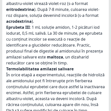
albastru-violet virează violet-roz (s-a format
eritrodextrina
). După 7-8 minute, culoarea violet-
roz dispare, soluția devenind incoloră (s-a format
acrodextrina
).
Eprubeta III
: 1 mL soluție amidon, 1-2 picături iod
iodurat, 0,5 mL salivă. La 30 de minute, pe eprubeta
cu conținut incolor se execută o reacție de
identificare a glucidelor reducătoare. Practic,
produsul final de digestie al amidonului în prezența
amilazei salivare este
maltoza
, un dizaharid
reducător care se obține în timp.
Termolabilitatea amilazei salivare
În orice etapă a experimentului, reacțiile de hidroliză
ale amidonului pot fi întrerupte prin fierberea
conținutului eprubetei care duce astfel la inactivarea
enzimei. Astfel, prin fierberea eprubetei de culoare
albastru-violet, aceasta va deveni incoloră. După
răcirea conținutului, culoarea apare din nou, însă
fără să sufere modificări de culoare în timp.