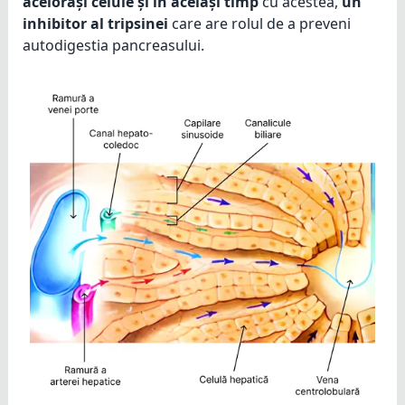
acelorași celule și în același timp
cu acestea,
un
inhibitor al tripsinei
care are rolul de a preveni
autodigestia pancreasului.