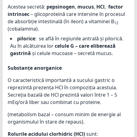
Acestea secretă:
pepsinogen
,
mucus
,
HCl
,
factor
intrinsec
– glicoproteină care intervine în procesul
de absorbție intestinală (în ileon) a vitaminei B
12
(cobalamina).
pilorice
: se află în regiunile antrală și pilorică.
Au în alcătuirea lor
celule G – care eliberează
gastrină
și celule mucoase – secretă mucus.
Substanțe anorganice
O caracteristică importantă a sucului gastric o
reprezintă prezența HCl în compoziția acestuia.
Secreția bazală de HCl prezintă valori între 1 – 5
mEq/oră liber sau combinat cu proteine.
(metabolism bazal – consum minim de energie al
organismului în stare de repaus).
Rolurile acidului clorhidric (HCl)
sunt: