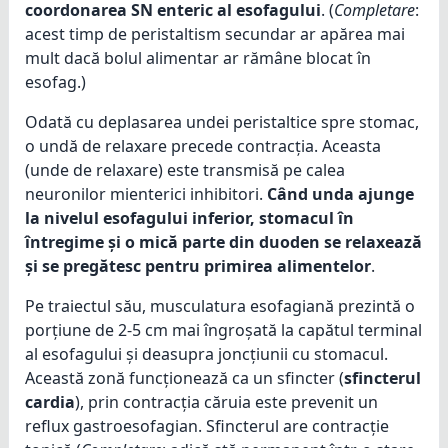
coordonarea SN enteric al esofagului
. (
Completare
:
acest timp de peristaltism secundar ar apărea mai
mult dacă bolul alimentar ar rămâne blocat în
esofag.)
Odată cu deplasarea undei peristaltice spre stomac,
o undă de relaxare precede contracția. Aceasta
(unde de relaxare) este transmisă pe calea
neuronilor mienterici inhibitori.
Când unda ajunge
la nivelul esofagului inferior, stomacul în
întregime și o mică parte din duoden se relaxează
și se pregătesc pentru primirea alimentelor
.
Pe traiectul său, musculatura esofagiană prezintă o
porțiune de 2-5 cm mai îngroșată la capătul terminal
al esofagului și deasupra joncțiunii cu stomacul.
Această zonă funcționează ca un sfincter (
sfincterul
cardia
), prin contracția căruia este prevenit un
reflux gastroesofagian. Sfincterul are contracție