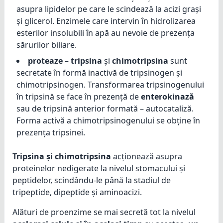
asupra lipidelor pe care le scindează la acizi grași
și glicerol. Enzimele care intervin în hidrolizarea
esterilor insolubili în apă au nevoie de prezența
sărurilor biliare.
proteaze – tripsina
și
chimotripsina
sunt
secretate în formă inactivă de tripsinogen și
chimotripsinogen. Transformarea tripsinogenului
în tripsină se face în prezență de
enterokinază
sau de tripsină anterior formată – autocataliză.
Forma activă a chimotripsinogenului se obține în
prezența tripsinei.
Tripsina și chimotripsina
acționează asupra
proteinelor nedigerate la nivelul stomacului și
peptidelor, scindându-le până la stadiul de
tripeptide, dipeptide și aminoacizi.
Alături de proenzime se mai secretă tot la nivelul