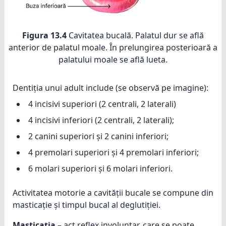
Figura 13.4
Cavitatea bucală. Palatul dur se află
anterior de palatul moale. În prelungirea posterioară a
palatului moale se află lueta.
Dentiția unui adult include (se observă pe imagine):
4 incisivi superiori (2 centrali, 2 laterali)
4 incisivi inferiori (2 centrali, 2 laterali);
2 canini superiori și 2 canini inferiori;
4 premolari superiori și 4 premolari inferiori;
6 molari superiori și 6 molari inferiori.
Activitatea motorie a cavității bucale se compune din
masticație și timpul bucal al deglutiției.
Masticația
– act reflex involuntar, care se poate