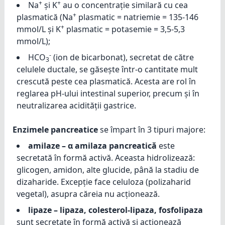
+
+
Na
și K
au o concentrație similară cu cea
+
plasmatică (Na
plasmatic = natriemie = 135-146
+
mmol/L și K
plasmatic = potasemie = 3,5-5,3
mmol/L);
-
HCO
(ion de bicarbonat), secretat de către
3
celulele ductale, se găsește într-o cantitate mult
crescută peste cea plasmatică. Acesta are rol în
reglarea pH-ului intestinal superior, precum și în
neutralizarea acidității gastrice.
Enzimele pancreatice
se împart în 3 tipuri majore:
amilaze – α amilaza pancreatică
este
secretată în formă activă. Aceasta hidrolizează:
glicogen, amidon, alte glucide, până la stadiu de
dizaharide. Excepție face celuloza (polizaharid
vegetal), asupra căreia nu acționează.
lipaze – lipaza, colesterol-lipaza, fosfolipaza
sunt secretate în formă activă și acționează