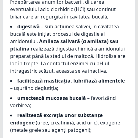
îndepărtarea anumitor bacterii, diluarea
eventualului acid clorhidric (HCl) sau conținut
biliar care ar regurgita în cavitatea bucală;
digestivă
– sub acțiunea salivei, în cavitatea
bucală este inițiat procesul de digestie al
amidonului.
Amilaza salivară (α amilaza) sau
ptialina
realizează digestia chimică a amidonului
preparat până la stadiul de maltoză. Hidroliza are
loc în trepte. La contactul enzimei cu pH-ul
intragastric scăzut, aceasta se va inactiva.
facilitează masticația, lubrifiază alimentele
– ușurând deglutiția;
umectează mucoasa bucală
– favorizând
vorbirea;
realizează excreția unor substanțe
endogene
(uree, creatinină, acid uric), exogene
(metale grele sau agenți patogeni);