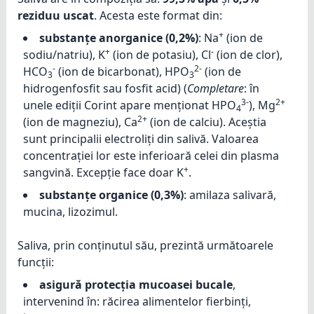
reziduu uscat
. Acesta este format din:
+
substanțe anorganice (0,2%)
: Na
(ion de
+
-
sodiu/natriu), K
(ion de potasiu), Cl
(ion de clor),
-
2-
HCO
(ion de bicarbonat), HPO
(ion de
3
3
hidrogenfosfit sau fosfit acid) (
Completare
: în
3-
2+
unele ediții Corint apare menționat HPO
), Mg
4
2+
(ion de magneziu), Ca
(ion de calciu). Aceștia
sunt principalii electroliți din salivă. Valoarea
concentrației lor este inferioară celei din plasma
+
sangvină. Excepție face doar K
.
substanțe organice (0,3%)
: amilaza salivară,
mucina, lizozimul.
Saliva, prin conținutul său, prezintă următoarele
funcții:
asigură protecția mucoasei bucale
,
intervenind în: răcirea alimentelor fierbinți,