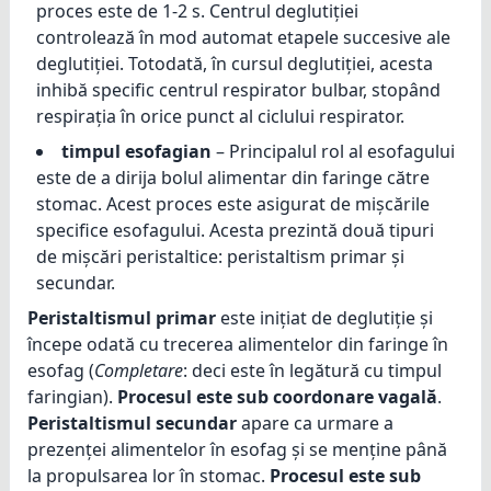
proces este de 1-2 s. Centrul deglutiției
controlează în mod automat etapele succesive ale
deglutiției. Totodată, în cursul deglutiției, acesta
inhibă specific centrul respirator bulbar, stopând
respirația în orice punct al ciclului respirator.
timpul esofagian
– Principalul rol al esofagului
este de a dirija bolul alimentar din faringe către
stomac. Acest proces este asigurat de mișcările
specifice esofagului. Acesta prezintă două tipuri
de mișcări peristaltice: peristaltism primar și
secundar.
Peristaltismul primar
este inițiat de deglutiție și
începe odată cu trecerea alimentelor din faringe în
esofag (
Completare
: deci este în legătură cu timpul
faringian).
Procesul este sub coordonare vagală
.
Peristaltismul secundar
apare ca urmare a
prezenței alimentelor în esofag și se menține până
la propulsarea lor în stomac.
Procesul este sub