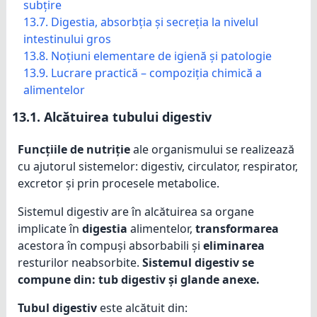
subțire
13.7. Digestia, absorbția și secreția la nivelul
intestinului gros
13.8. Noțiuni elementare de igienă și patologie
13.9. Lucrare practică – compoziția chimică a
alimentelor
13.1.
Alcătuirea tubului digestiv
Funcțiile de nutriție
ale organismului se realizează
cu ajutorul sistemelor: digestiv, circulator, respirator,
excretor și prin procesele metabolice.
Sistemul digestiv are în alcătuirea sa organe
implicate în
digestia
alimentelor,
transformarea
acestora în compuși absorbabili și
eliminarea
resturilor neabsorbite.
Sistemul digestiv se
compune din: tub digestiv și glande anexe.
Tubul digestiv
este alcătuit din: