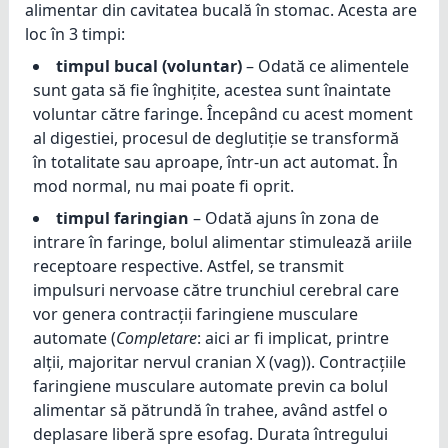
alimentar din cavitatea bucală în stomac. Acesta are
loc în 3 timpi:
timpul bucal (voluntar)
– Odată ce alimentele
sunt gata să fie înghițite, acestea sunt înaintate
voluntar către faringe. Începând cu acest moment
al digestiei, procesul de deglutiție se transformă
în totalitate sau aproape, într-un act automat. În
mod normal, nu mai poate fi oprit.
timpul faringian
– Odată ajuns în zona de
intrare în faringe, bolul alimentar stimulează ariile
receptoare respective. Astfel, se transmit
impulsuri nervoase către trunchiul cerebral care
vor genera contracții faringiene musculare
automate (
Completare
: aici ar fi implicat, printre
alții, majoritar nervul cranian X (vag)). Contracțiile
faringiene musculare automate previn ca bolul
alimentar să pătrundă în trahee, având astfel o
deplasare liberă spre esofag. Durata întregului